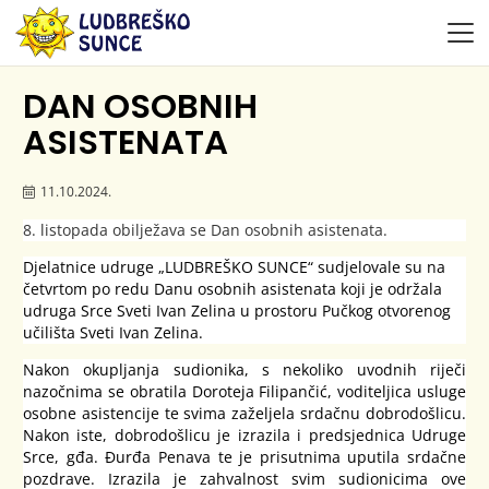
DAN OSOBNIH
ASISTENATA
11.10.2024.
8. listopada obilježava se Dan osobnih asistenata.
Djelatnice udruge „LUDBREŠKO SUNCE“ sudjelovale su na
četvrtom po redu Danu osobnih asistenata koji je održala
udruga Srce Sveti Ivan Zelina u prostoru Pučkog otvorenog
učilišta Sveti Ivan Zelina.
Nakon okupljanja sudionika, s nekoliko uvodnih riječi
nazočnima se obratila Doroteja Filipančić, voditeljica usluge
osobne asistencije te svima zaželjela srdačnu dobrodošlicu.
Nakon iste, dobrodošlicu je izrazila i predsjednica Udruge
Srce, gđa. Đurđa Penava te je prisutnima uputila srdačne
pozdrave. Izrazila je zahvalnost svim sudionicima ove