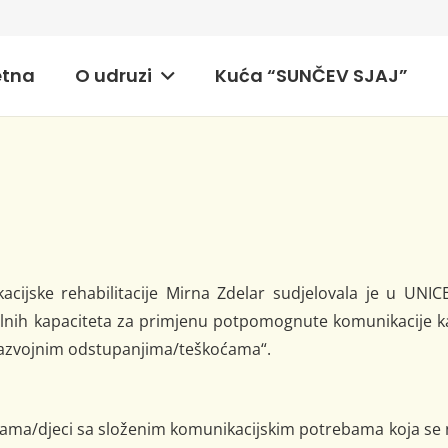
etna
O udruzi
Kuća “SUNČEV SJAJ”
F
jske rehabilitacije Mirna Zdelar sudjelovala je u UNICE
nih kapaciteta za primjenu potpomognute komunikacije k
 razvojnim odstupanjima/teškoćama“.
ma/djeci sa složenim komunikacijskim potrebama koja se 