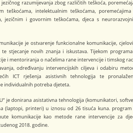
 jezičnog razumijevanja zbog različitih teškoća, poremećaj
im teškoćama, intelektualnim teškoćama, poremećajima 
a, jezičnim i govornim teškoćama, djeca s neurorazvojn
nikacije je ostvarenje funkcionalne komunikacije, cjelov
te stjecanje novih znanja i iskustava. Tijekom programa
je i mentoriranja o načelima rane intervencije i timskog ra
avanja, određivanju intervencijskih ciljeva i odabiru met
ćih ICT rješenja asistivnih tehnologija te pronalažen
je individualnih potreba djeteta.
 donirana asistativna tehnologija (komunikatori, softver
ma (laptopi, printeri) u iznosu od 26 tisuća kuna. program
ute komunikacije kao metode rane intervencije za dje
tudenog 2018. godine.