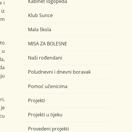
Kabinet logopeda
a i
iz
Klub Sunce
im
Mala škola
ito
MISA ZA BOLESNE
 u
Naši rođendani
da,
oda
Poludnevni i dnevni boravak
ju
Pomoć učenicima
i,
Projekti
 je
Projekti u tijeku
cu
Provedeni projekti