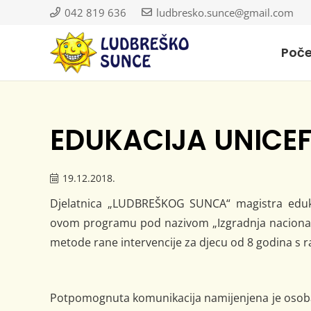
042 819 636
ludbresko.sunce@gmail.com
Poč
EDUKACIJA UNICE
19.12.2018.
Djelatnica „LUDBREŠKOG SUNCA“ magistra edukaci
ovom programu pod nazivom „Izgradnja nacional
metode rane intervencije za djecu od 8 godina s
Potpomognuta komunikacija namijenjena je osoba