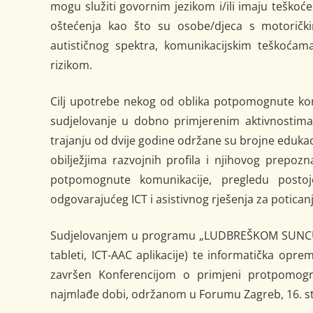
mogu služiti govornim jezikom i/ili imaju teškoće
oštećenja kao što su osobe/djeca s motoričk
autističnog spektra, komunikacijskim teškoćam
rizikom.
Cilj upotrebe nekog od oblika potpomognute komu
sudjelovanje u dobno primjerenim aktivnostima 
trajanju od dvije godine održane su brojne edukaci
obilježjima razvojnih profila i njihovog prepozn
potpomognute komunikacije, pregledu postoje
odgovarajućeg ICT i asistivnog rješenja za potican
Sudjelovanjem u programu „LUDBREŠKOM SUNCU“ je
tableti, ICT-AAC aplikacije) te informatička opre
završen Konferencijom o primjeni protpomogn
najmlađe dobi, održanom u Forumu Zagreb, 16. s